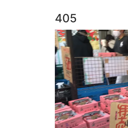
405
動
画
プ
レ
ー
ヤ
ー